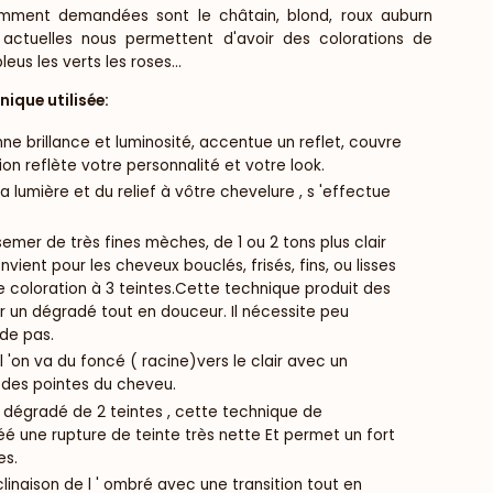
uemment demandées sont le châtain, blond, roux auburn
 actuelles nous permettent d'avoir des colorations de
eus les verts les roses...
nique utilisée:
ne brillance et luminosité, accentue un reflet, couvre
ion reflète votre personnalité et votre look.
a lumière et du relief à vôtre chevelure , s 'effectue
emer de très fines mèches, de 1 ou 2 tons plus clair
vient pour les cheveux bouclés, frisés, fins, ou lisses
e coloration à 3 teintes.Cette technique produit des
r un dégradé tout en douceur. Il nécessite peu
de pas.
l 'on va du foncé ( racine)vers le clair avec un
des pointes du cheveu.
 dégradé de 2 teintes , cette technique de
é une rupture de teinte très nette Et permet un fort
es.
clinaison de l ' ombré avec une transition tout en