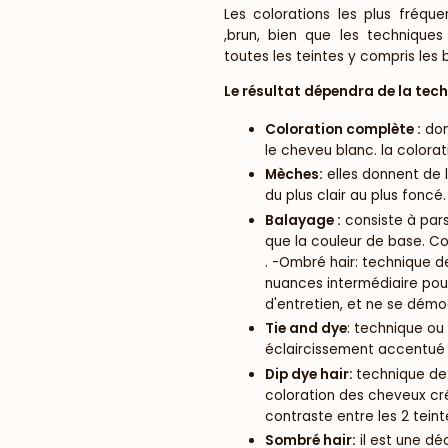
Les colorations les plus fréq
,brun, bien que les techniques
toutes les teintes y compris les bl
Le résultat dépendra de la tech
Coloration complète :
don
le cheveu blanc. la colorat
Mèches:
elles donnent de l
du plus clair au plus foncé.
Balayage :
consiste à pars
que la couleur de base. Con
. -Ombré hair: technique d
nuances intermédiaire pou
d'entretien, et ne se démo
Tie and dye
: technique ou 
éclaircissement accentué 
Dip dye hair:
technique de
coloration des cheveux cré
contraste entre les 2 teint
Sombré hair:
il est une dé