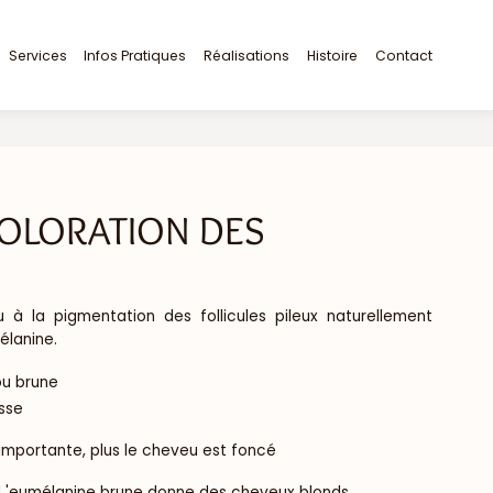
Services
Infos Pratiques
Réalisations
Histoire
Contact
OLORATION DES
à la pigmentation des follicules pileux naturellement
élanine.
ou brune
sse
 importante, plus le cheveu est foncé
d 'eumélanine brune donne des cheveux blonds.