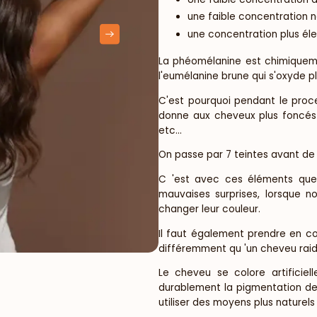
une faible concentration n
une concentration plus él
La phéomélanine est chimiqueme
l'eumélanine brune qui s'oxyde p
C'est pourquoi pendant le proce
donne aux cheveux plus foncés 
etc...
On passe par 7 teintes avant de
C 'est avec ces éléments que l
mauvaises surprises, lorsque no
changer leur couleur.
Il faut également prendre en co
différemment qu 'un cheveu raide,
Le cheveu se colore artificie
durablement la pigmentation de
utiliser des moyens plus nature