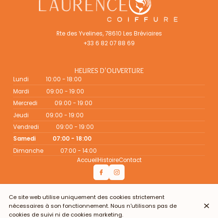
Rte des Yvelines, 78610 Les Bréviaires
+33 6 82 07 88 69
HEURES D'OUVERTURE
Lundi
10:00 - 18:00
Mardi
09:00 - 19:00
Mercredi
09:00 - 19:00
Jeudi
09:00 - 19:00
Vendredi
09:00 - 19:00
Samedi
07:00 - 18:00
Dimanche
07:00 - 14:00
Accueil
Histoire
Contact
Ce site web utilise uniquement des cookies strictement
© coiffeuse mixte à domicile78 bien-être et beauté Laurence
nécessaires à son fonctionnement. Nous n'utilisons pas de
2026
cookies de suivi ni de cookies marketing.
Mentions légales
Protection des données
Paramètres des cookies